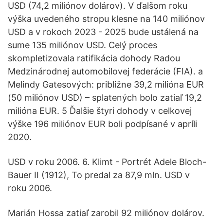
USD (74,2 miliónov dolárov). V ďalšom roku
výška uvedeného stropu klesne na 140 miliónov
USD a v rokoch 2023 - 2025 bude ustálená na
sume 135 miliónov USD. Celý proces
skompletizovala ratifikácia dohody Radou
Medzinárodnej automobilovej federácie (FIA). a
Melindy Gatesových: približne 39,2 milióna EUR
(50 miliónov USD) – splatených bolo zatiaľ 19,2
milióna EUR. 5 Ďalšie štyri dohody v celkovej
výške 196 miliónov EUR boli podpísané v apríli
2020.
USD v roku 2006. 6. Klimt - Portrét Adele Bloch-
Bauer II (1912), To predal za 87,9 mln. USD v
roku 2006.
Marián Hossa zatiaľ zarobil 92 miliónov dolárov.