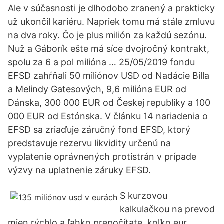
Ale v súčasnosti je dlhodobo zranený a prakticky
už ukončil kariéru. Napriek tomu má stále zmluvu
na dva roky. Čo je plus milión za každú sezónu.
Nuž a Gáborík ešte má síce dvojročný kontrakt,
spolu za 6 a pol milióna … 25/05/2019 fondu
EFSD zahŕňali 50 miliónov USD od Nadácie Billa
a Melindy Gatesových, 9,6 milióna EUR od
Dánska, 300 000 EUR od Českej republiky a 100
000 EUR od Estónska. V článku 14 nariadenia o
EFSD sa zriaďuje záručný fond EFSD, ktorý
predstavuje rezervu likvidity určenú na
vyplatenie oprávnených protistrán v prípade
výzvy na uplatnenie záruky EFSD.
S kurzovou
kalkulačkou na prevod
mien rýchlo a ľahko prepočítate, koľko eur