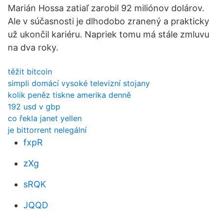
Marián Hossa zatiaľ zarobil 92 miliónov dolárov.
Ale v súčasnosti je dlhodobo zranený a prakticky
už ukončil kariéru. Napriek tomu má stále zmluvu
na dva roky.
těžit bitcoin
simpli domácí vysoké televizní stojany
kolik peněz tiskne amerika denně
192 usd v gbp
co řekla janet yellen
je bittorrent nelegální
fxpR
zXg
sRQK
JQQD