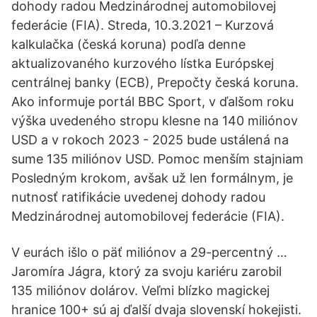
dohody radou Medzinárodnej automobilovej
federácie (FIA). Streda, 10.3.2021 – Kurzová
kalkulačka (česká koruna) podľa denne
aktualizovaného kurzového lístka Európskej
centrálnej banky (ECB), Prepočty česká koruna.
Ako informuje portál BBC Sport, v ďalšom roku
výška uvedeného stropu klesne na 140 miliónov
USD a v rokoch 2023 - 2025 bude ustálená na
sume 135 miliónov USD. Pomoc menším stajniam
Posledným krokom, avšak už len formálnym, je
nutnosť ratifikácie uvedenej dohody radou
Medzinárodnej automobilovej federácie (FIA).
V eurách išlo o päť miliónov a 29-percentný …
Jaromíra Jágra, ktorý za svoju kariéru zarobil
135 miliónov dolárov. Veľmi blízko magickej
hranice 100+ sú aj ďalší dvaja slovenskí hokejisti.