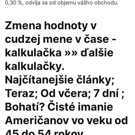
0,30 %, odvíja sa od objemu vášho obchodu.
Zmena hodnoty v
cudzej mene v čase -
kalkulačka »» ďalšie
kalkulačky.
Najčítanejšie články;
Teraz; Od včera; 7 dní ;
Bohatí? Čisté imanie
Američanov vo veku od
45 do 54 rokov.