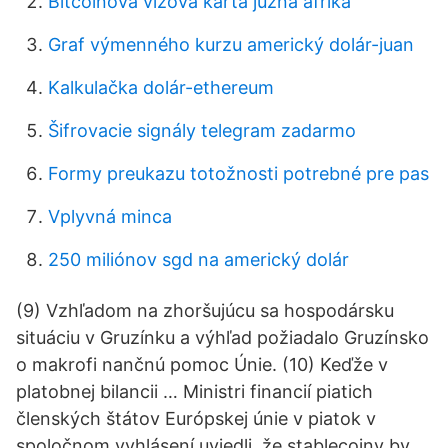
Bitcoinová vízová karta južná afrika
Graf výmenného kurzu americký dolár-juan
Kalkulačka dolár-ethereum
Šifrovacie signály telegram zadarmo
Formy preukazu totožnosti potrebné pre pas
Vplyvná minca
250 miliónov sgd na americký dolár
(9) Vzhľadom na zhoršujúcu sa hospodársku
situáciu v Gruzínku a výhľad požiadalo Gruzínsko
o makrofi­ nančnú pomoc Únie. (10) Keďže v
platobnej bilancii … Ministri financií piatich
členských štátov Európskej únie v piatok v
spoločnom vyhlásení uviedli, že stablecoiny by