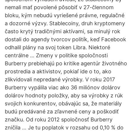
nemali mať povolené pôsobiť v 27-člennom
bloku, kým nebudú vyriešené právne, regulačné
a dozorné výzvy. Stablecoiny, druh kryptomeny
často krytý tradičnými aktívami, sa minulý rok
dostali do agendy tvorcov politík, keď Facebook
odhalil plány na svoj token Libra. Niektoré
centrálne … Zmeny v politike spoločnosti
Burberry prebiehajú po kritike agentúr životného
prostredia a aktivistov, pokiaľ ide o to, ako
zlikvidovali nepredané výrobky. V roku 2017
Burberry vypálila viac ako 36 miliónov dolárov
dolárov hodnoty položky, aby sa výrobky z rúk
svojich konkurentov, obávajúc sa, že materiály
budú predávané za zľavnené ceny a poškodiť
značku. Od roku 2012 spoločnosť Burberry
zničila … Je tu poplatok v rozsahu od 0,10 % do