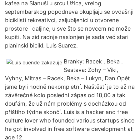
kafea na Slanuši u srcu Užica, vrelog
septembarskog popodneva okupljaju se ovdašnji
biciklisti rekreativci, zaljubljenici u otvorene
prostore i daljine, u sve što se novcem ne može
kupiti. Na zid radnje naslonjen je sada već stari
planinski bicikl. Luis Suarez.
Branky: Racek , Beka .
Sestava: Zohy – Viki,
Vyhny, Mitras – Racek, Beka – Lukyn, Dan Opět
jsme byli hodně nekompletní. Naštěstí je to až na
závěrečné kolo poslední zápas od 18,00 a tak
doufám, že už nám problémy s docházkou od
příštího týdne skončí. Luis is a hacker and free
culture lover who founded various startups since
he got involved in free software development at
age 12.