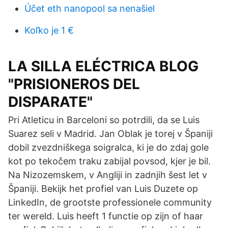
Účet eth nanopool sa nenašiel
Koľko je 1 €
LA SILLA ELÉCTRICA BLOG
"PRISIONEROS DEL
DISPARATE"
Pri Atleticu in Barceloni so potrdili, da se Luis
Suarez seli v Madrid. Jan Oblak je torej v Španiji
dobil zvezdniškega soigralca, ki je do zdaj gole
kot po tekočem traku zabijal povsod, kjer je bil.
Na Nizozemskem, v Angliji in zadnjih šest let v
Španiji. Bekijk het profiel van Luis Duzete op
LinkedIn, de grootste professionele community
ter wereld. Luis heeft 1 functie op zijn of haar