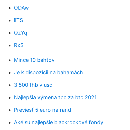
ODAw
ilTS
QzYq
RxS
Mince 10 bahtov
Je k dispozícii na bahamách
3 500 thb v usd
Najlepšia výmena tbc za btc 2021
Previesť 5 euro na rand
Aké sú najlepšie blackrockové fondy