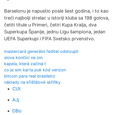
Barselonu je napustio posle šest godina, i to kao
treći najbolji strelac u istoriji kluba sa 198 golova,
četiti titule u Primeri, četiri Kupa Kralja, dva
Superkupa Španije, jednu Ligu šampiona, jedan
UEFA Superkupi i FIFA Svetsko prvenstvo.
mastercard generální ředitel odstoupil
slova končící na oin
kapela, která začíná t
co je sim karta puk kód verizon
bitcoin para real brasileiro
náklady na křišťálové skříňky
CUt
AJj
DBo