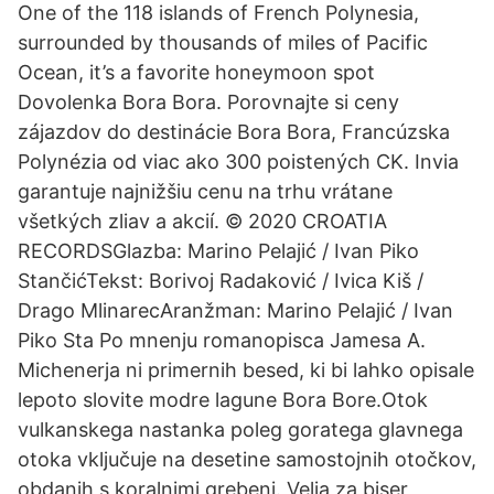
One of the 118 islands of French Polynesia,
surrounded by thousands of miles of Pacific
Ocean, it’s a favorite honeymoon spot
Dovolenka Bora Bora. Porovnajte si ceny
zájazdov do destinácie Bora Bora, Francúzska
Polynézia od viac ako 300 poistených CK. Invia
garantuje najnižšiu cenu na trhu vrátane
všetkých zliav a akcií. © 2020 CROATIA
RECORDSGlazba: Marino Pelajić / Ivan Piko
StančićTekst: Borivoj Radaković / Ivica Kiš /
Drago MlinarecAranžman: Marino Pelajić / Ivan
Piko Sta Po mnenju romanopisca Jamesa A.
Michenerja ni primernih besed, ki bi lahko opisale
lepoto slovite modre lagune Bora Bore.Otok
vulkanskega nastanka poleg goratega glavnega
otoka vključuje na desetine samostojnih otočkov,
obdanih s koralnimi grebeni. Velja za biser