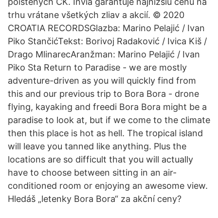
poistených CK. Invia garantuje najnižšiu cenu na
trhu vrátane všetkých zliav a akcií. © 2020
CROATIA RECORDSGlazba: Marino Pelajić / Ivan
Piko StančićTekst: Borivoj Radaković / Ivica Kiš /
Drago MlinarecAranžman: Marino Pelajić / Ivan
Piko Sta Return to Paradise - we are mostly
adventure-driven as you will quickly find from
this and our previous trip to Bora Bora - drone
flying, kayaking and freedi Bora Bora might be a
paradise to look at, but if we come to the climate
then this place is hot as hell. The tropical island
will leave you tanned like anything. Plus the
locations are so difficult that you will actually
have to choose between sitting in an air-
conditioned room or enjoying an awesome view.
Hledáš „letenky Bora Bora“ za akční ceny?