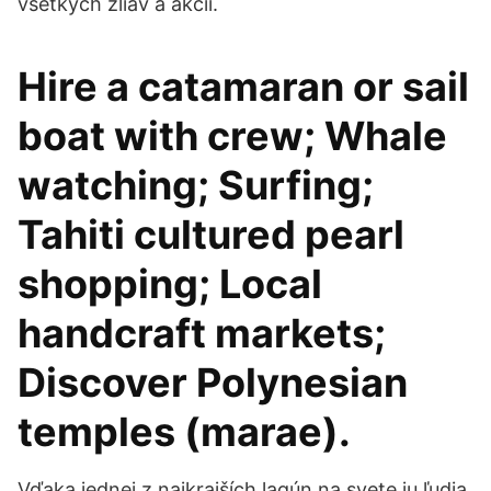
všetkých zliav a akcií.
Hire a catamaran or sail
boat with crew; Whale
watching; Surfing;
Tahiti cultured pearl
shopping; Local
handcraft markets;
Discover Polynesian
temples (marae).
Vďaka jednej z najkrajších lagún na svete ju ľudia