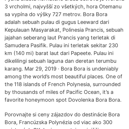
3 vrcholmi, najvyšší zo všetkých, hora Otemanu
sa vypína do výšky 727 metrov. Bora Bora
adalah sebuah pulau di gugus Leeward dari
Kepulauan Masyarakat, Polinesia Prancis, sebuah
jajahan seberang laut Prancis yang terletak di
Samudera Pasifik. Pulau ini terletak sekitar 230
km (140 mi) barat laut dari Papeete. Pulau ini
dikelilingi sebuah laguna dan deretan terumbu
karang. Mar 29, 2019 · Bora Bora is undeniably
among the world’s most beautiful places. One of
the 118 islands of French Polynesia, surrounded
by thousands of miles of Pacific Ocean, it’s a
favorite honeymoon spot Dovolenka Bora Bora.
Porovnajte si ceny zájazdov do destinácie Bora
Bora, Francúzska Polynézia od viac ako 300