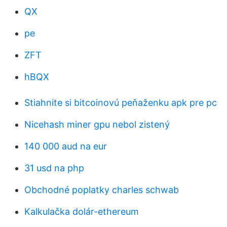
QX
pe
ZFT
hBQX
Stiahnite si bitcoinovú peňaženku apk pre pc
Nicehash miner gpu nebol zistený
140 000 aud na eur
31 usd na php
Obchodné poplatky charles schwab
Kalkulačka dolár-ethereum