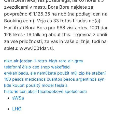
Če iščete nekaj res posebnega, lahko hotel s 5
zvezdicami v mestu Bora Bora najdete za
povprečno € 1.125,35 na noč (na podlagi cen na
Booking.com). Veja as 33 fotos tiradas no(a)
Hortifruti Bora Bora por 968 visitantes. 1001 dar.
12K likes · 16 talking about this. Trgovina z darili
za vse priložnosti, za vas in vaše bližnje, tudi na
spletu: www.1001dar.si.
nike-air-jordan-1-retro-high-rare-air-grey
telefonní číslo cex shop wakefield
erykah badu, ale nemůžete použít můj zip ke stažení
100 pesos mexicanos cuantos pesos argentinos syn
kde koupit použitý model tesla s
historie cen akcií facebookové společnosti
sWSa
LHG